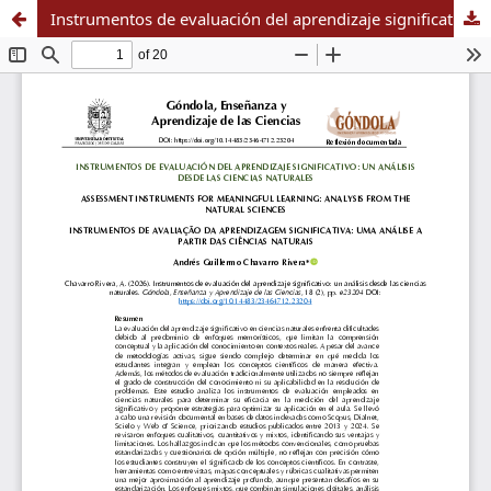
Instrumentos de evaluación del aprendizaje significativo: un análisis desde las ciencias naturales