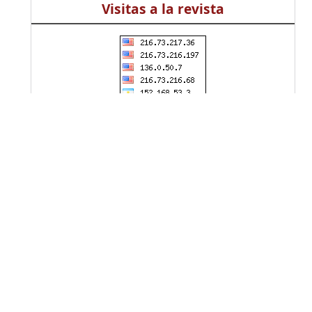
Visitas a la revista
Información
Universidad Distrital