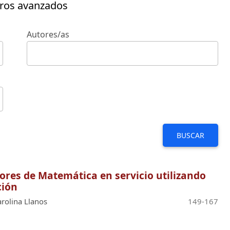
tros avanzados
Autores/as
BUSCAR
ores de Matemática en servicio utilizando
ción
arolina Llanos
149-167