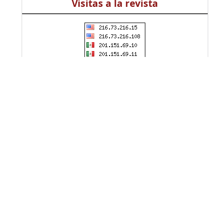
Visitas a la revista
Información
Universidad Distrital
Francisco José de Caldas