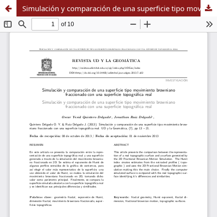
Simulación y comparación de una superficie tipo movimiento browniano fraccionado con una superficie topográfica real