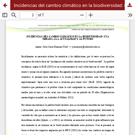
Incidencias del cambio climático en la biodiversidad: una mirada a la actualidad y al futuro