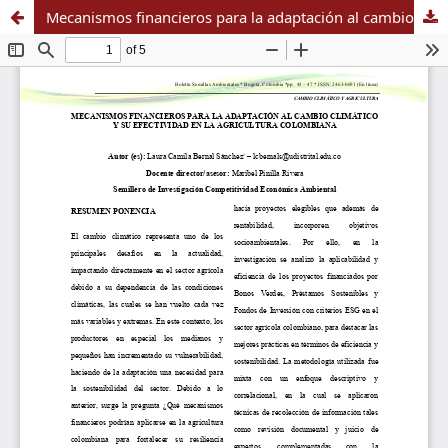
Mecanismos financieros para la adaptación al cambio climático y su efectividad en la agricultura colombiana