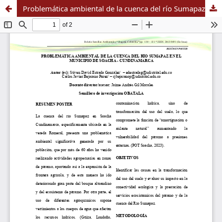
Problemática ambiental de la cuenca del río Sumapaz en el municipio de Soacha - Cundinamarca