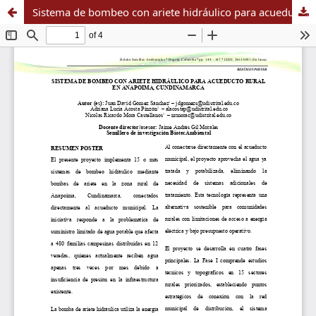
Sistema de bombeo con ariete hidráulico para acueducto rural en Anapoima, Cundinamarca