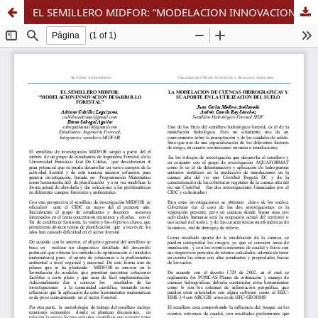
EL SEMILLERO MIDFOR: “MODELACION INNOVACION DESARROLLO FORESTAL”