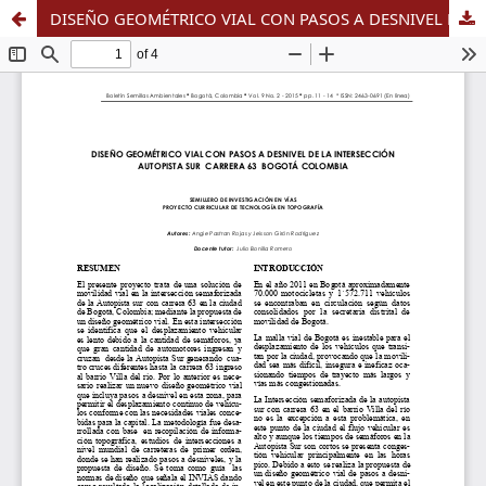
DISEÑO GEOMÉTRICO VIAL CON PASOS A DESNIVEL DE LA INTER-SECCIÓN AUTOPISTA SUR CARRERA 63 BOGOTÁ COLOMBIA