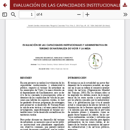
EVALUACIÓN DE LAS CAPACIDADES INSTITUCIONALES Y ADMINISTRATIVA EN TURISMO DE NATURALEZA DE VIOTÁ Y LA MESA