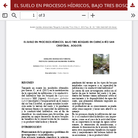
EL SUELO EN PROCESOS HÍDRICOS, BAJO TRES BOSQUES EN CUENCA RÍO SAN CRISTÓBAL , BOGOTÁ