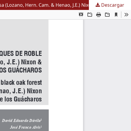
Descargar
DISTRIBUCIÓN ESPACIAL, ESTRUCTURA Y VOLUMEN DE LOS BOSQUES DE ROBLE NEGRO (Colombobalanus excelsa (Lozano, Hern. Cam. & Henao, J.E.) Nixon & Crepet) EN EL PARQUE NACIONAL NATURAL CUEVA DE LOS GUÁCHAROS