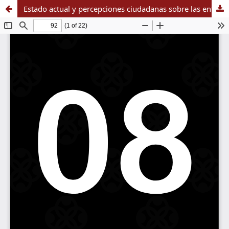
Estado actual y percepciones ciudadanas sobre las entidades de salud en las localidades de Kennedy y Usme en Bogotá