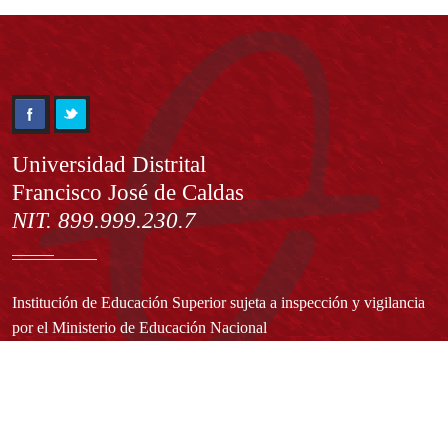
Información
Universidad Distrital
Francisco José de Caldas
NIT. 899.999.230.7
Institución de Educación Superior sujeta a inspección y vigilancia
por el Ministerio de Educación Nacional
Acuerdo de creación N° 10 de 1948 del Concejo de Bogotá
Acreditación Institucional de Alta Calidad - Resolución N° 023653
del 10 de diciembre del 2021