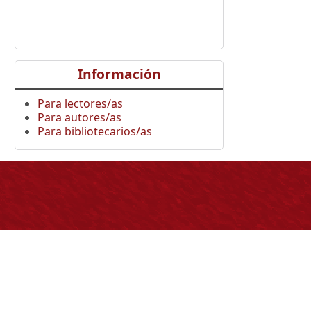
Información
Para lectores/as
Para autores/as
Para bibliotecarios/as
ontáctenos