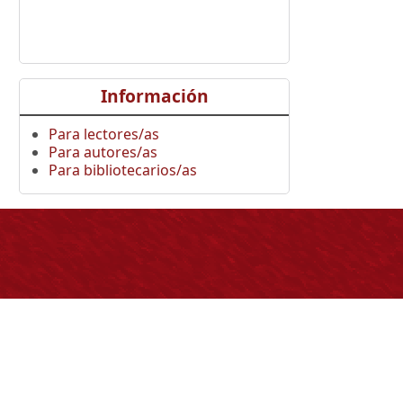
Información
Para lectores/as
Para autores/as
Para bibliotecarios/as
ontáctenos