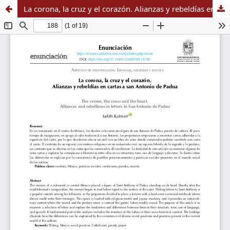
La corona, la cruz y el corazón. Alianzas y rebeldías en cartas a san Antonio de Padua