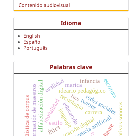
Contenido audiovisual
Idioma
English
Español
Português
Palabras clave
escritura
oralidad
infancia
alfabetización digital
marica
formación de maestros
ideario pedagógico
tics
tecnología
redes sociales
lingüística de corpus
twitter
modalidad
educación
narrativas sonoras
lenguaje
carrera
inteligencia artificial
comunicación digital
estilo
estudiante
Ética