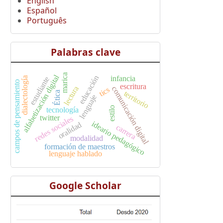
English
Español
Português
Palabras clave
marica
alfabetización digital
educación
infancia
estudiante
dialectología
campos de pensamiento
escritura
lectura
comunicación digital
tics
territorio
Ética
lenguaje
estilo
tecnología
twitter
redes sociales
ideario pedagógico
oralidad
carrera
modalidad
formación de maestros
lenguaje hablado
Google Scholar