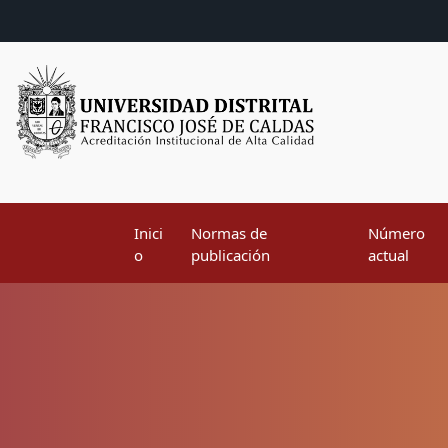
Inici
Normas de
Número
o
publicación
actual