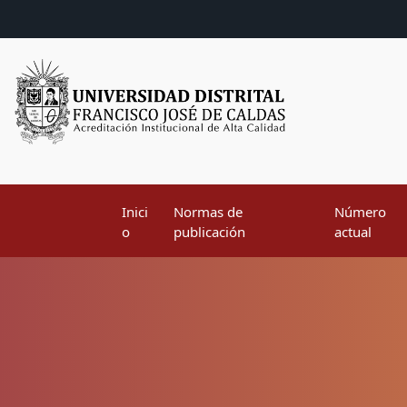
Inici
Normas de
Número
o
publicación
actual