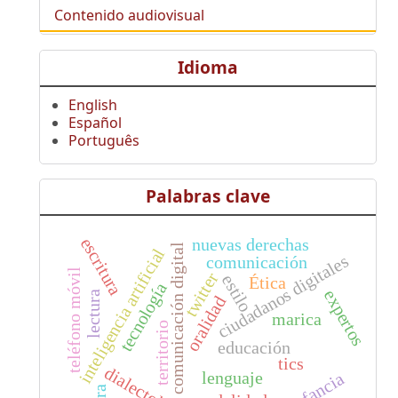
Contenido audiovisual
Idioma
English
Español
Português
Palabras clave
escritura
nuevas derechas
comunicación digital
inteligencia artificial
ciudadanos digitales
comunicación
teléfono móvil
twitter
estilo
Ética
tecnología
expertos
lectura
oralidad
marica
territorio
educación
tics
dialectología
lenguaje
infancia