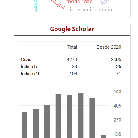
carrera
modalidad
interacción social
Google Scholar