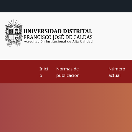
Inici
Normas de
Número
o
publicación
actual