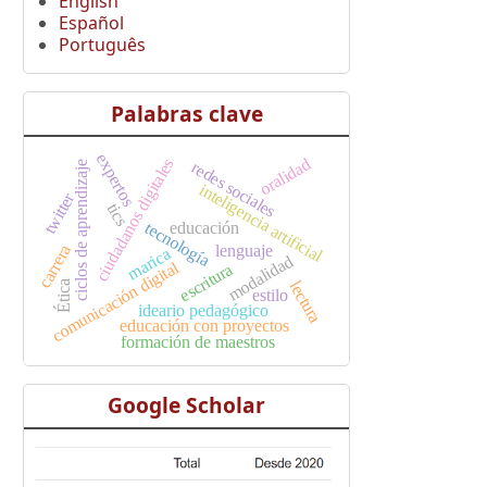
English
Español
Português
Palabras clave
expertos
oralidad
ciudadanos digitales
redes sociales
ciclos de aprendizaje
inteligencia artificial
twitter
tics
educación
tecnología
lenguaje
carrera
marica
modalidad
comunicación digital
escritura
lectura
Ética
estilo
ideario pedagógico
educación con proyectos
formación de maestros
Google Scholar