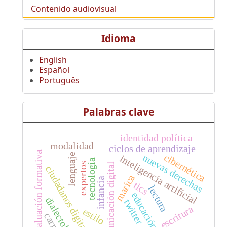
Contenido audiovisual
Idioma
English
Español
Português
Palabras clave
identidad política
modalidad
ciclos de aprendizaje
evaluación formativa
nuevas derechas
lenguaje
cibernética
inteligencia artificial
tecnología
expertos
comunicación digital
ciudadanos digitales
marica
infancia
tics
lectura
educación
dialectología
twitter
escritura
estilo
carrera