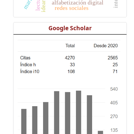
marica
lectura
alfabetización digital
redes sociales
Google Scholar