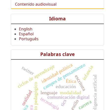
Contenido audiovisual
Idioma
English
Español
Português
Palabras clave
campos de pensamiento
identidad política
ciclos de aprendizaje
infancia
twitter
escritura
inteligencia artificial
Ética
ideario pedagógico
educación
oralidad
lenguaje
modalidad
comunicación digital
tecnología
tics
estilo
carrera