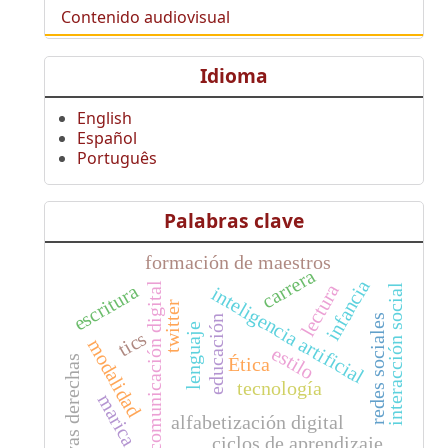
Contenido audiovisual
Idioma
English
Español
Português
Palabras clave
formación de maestros
carrera
infancia
escritura
lectura
comunicación digital
interacción social
inteligencia artificial
twitter
redes sociales
educación
lenguaje
tics
modalidad
estilo
nuevas derechas
Ética
tecnología
marica
alfabetización digital
ciclos de aprendizaje