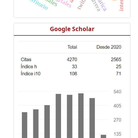
twitter
marica
carrera
territorio
Google Scholar