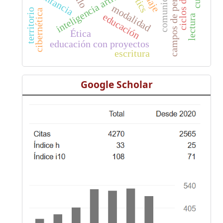
campos de pensamiento
inteligencia artificial
infancia
tics
modalidad
territorio
cibernética
educación
lectura
Ética
educación con proyectos
escritura
Google Scholar