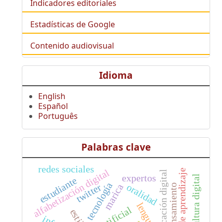
Indicadores editoriales
Estadísticas de Google
Contenido audiovisual
Idioma
English
Español
Português
Palabras clave
redes sociales
alfabetización digital
ciclos de aprendizaje
comunicación digital
expertos
cultura digital
estudiante
tecnología
oralidad
twitter
marica
lenguaje
estilo