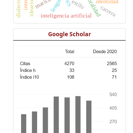
dialectología
lenguaje
marica
tics
oralidad
estilo
identidad
carrera
inteligencia artificial
Google Scholar