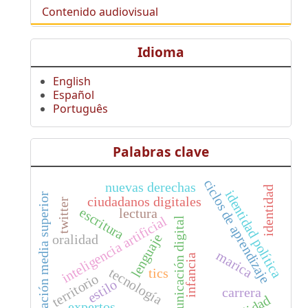
Contenido audiovisual
Idioma
English
Español
Português
Palabras clave
ciclos de aprendizaje
nuevas derechas
identidad
identidad política
educación media superior
ciudadanos digitales
twitter
escritura
lectura
inteligencia artificial
comunicación digital
lenguaje
oralidad
marica
infancia
tecnología
tics
territorio
estilo
carrera
expertos