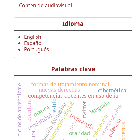
Contenido audiovisual
Idioma
English
Español
Português
Palabras clave
formas de tratamiento nominal
ciclos de aprendizaje
nuevas derechas
cibernética
competencias docentes en uso de ia
estilo
lenguaje
escritura
comunicación digital
evaluación formativa
twitter
redes sociales
marica
tecnología
modalidad
educación
infancia
tics
expertos
oralidad
lectura