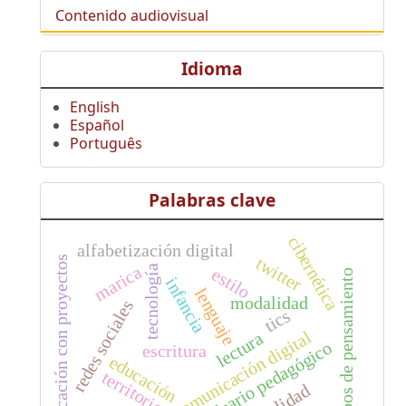
Contenido audiovisual
Idioma
English
Español
Português
Palabras clave
cibernética
alfabetización digital
twitter
educación con proyectos
marica
tecnología
estilo
campos de pensamiento
infancia
lenguaje
modalidad
redes sociales
tics
comunicación digital
lectura
ideario pedagógico
escritura
educación
territorio
oralidad