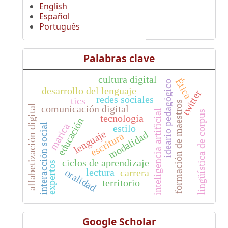
English
Español
Português
Palabras clave
cultura digital
Ética
ideario pedagógico
desarrollo del lenguaje
twitter
redes sociales
tics
formación de maestros
alfabetización digital
comunicación digital
inteligencia artificial
lingüística de corpus
tecnología
educación
marica
interacción social
estilo
lenguaje
modalidad
escritura
ciclos de aprendizaje
expertos
lectura
oralidad
carrera
territorio
Google Scholar