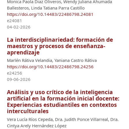
Monica Paola Diaz Oliveros, Wendy Juliana Ahumada
Ballesteros, Linda Tatiana Parra Castillo
https://doi.org/10.14483/22486798.24081
e24081
04-02-2026
La interdisciplinariedad: formación de
maestros y procesos de enseñanza-
aprendizaje
Marlén Rátiva Velandia, Yaniana Castro Rátiva
https://doi.org/10.14483/22486798.24256
e24256
09-06-2026
Análisis y uso crítico de la inteligencia
artificial en la formación inicial docente:
Experiencias estudiantiles en contextos
interculturales
Vera Lucía Ríos Cepeda, Dra. Judith Ponce Villarreal, Dra.
Cintya Arely Hernández López