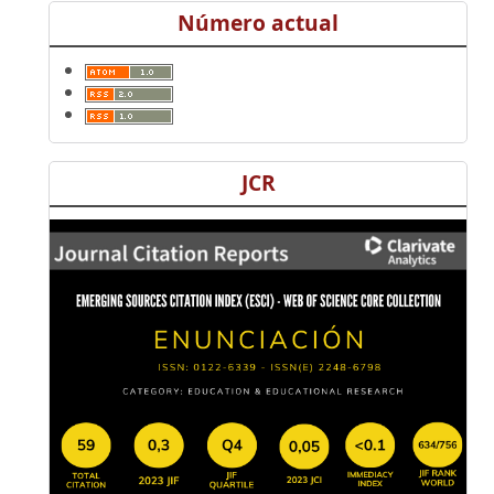
Número actual
JCR