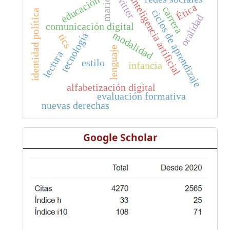
twitter
marica
educación
inteligencia artificial
Ética
carrera
ciclos de aprendizaje
identidad política
oralidad
comunicación digital
modalidad
tecnología
tics
lenguaje
lectura
estilo
infancia
alfabetización digital
evaluación formativa
nuevas derechas
Google Scholar