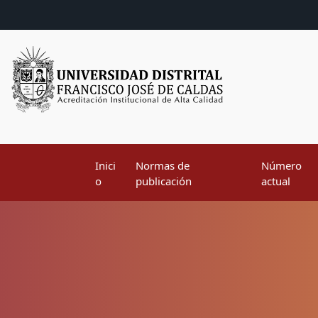
Inici
Normas de
Número
o
publicación
actual