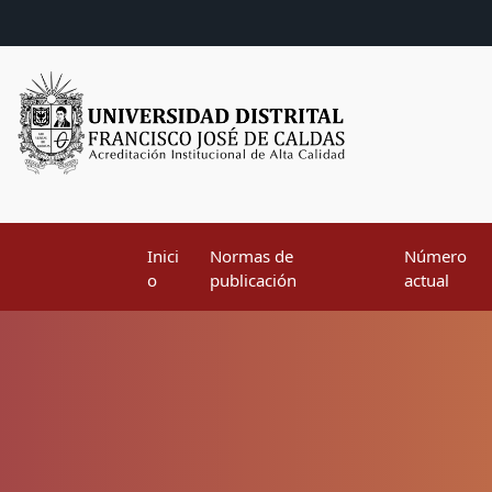
Inici
Normas de
Número
o
publicación
actual