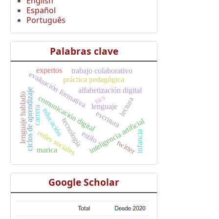
English
Español
Português
Palabras clave
expertos
trabajo colaborativo
evaluación formativa
práctica pedagógica
alfabetización digital
ciclos de aprendizaje
lenguaje hablado
tics
comunicación digital
lectura
lenguaje
carrera
educación
escritura
inteligencia artificial
tecnología
redes sociales
estilo
infancia
twitter
marica
Google Scholar