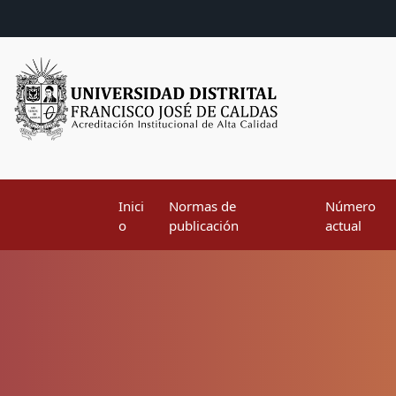
Inici
Normas de
Número
o
publicación
actual