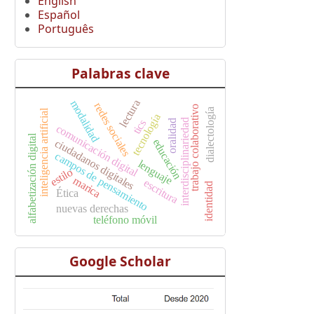
English
Español
Português
Palabras clave
lectura
modalidad
redes sociales
trabajo colaborativo
dialectología
inteligencia artificial
tecnología
interdisciplinariedad
tics
oralidad
comunicación digital
alfabetización digital
educación
ciudadanos digitales
campos de pensamiento
lenguaje
estilo
marica
escritura
identidad
Ética
nuevas derechas
teléfono móvil
Google Scholar