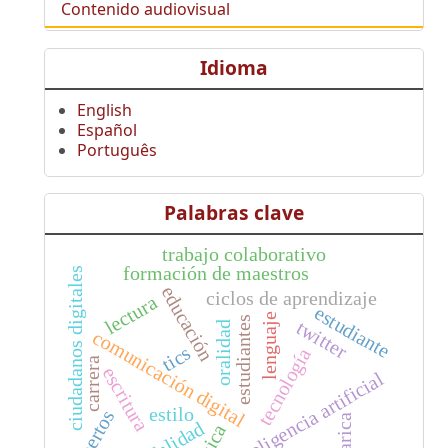
Contenido audiovisual
Idioma
English
Español
Português
Palabras clave
trabajo colaborativo
formación de maestros
ciudadanos digitales
educación
ciclos de aprendizaje
lectura
estudiante
lenguaje
estudiantes
twitter
oralidad
comunicación digital
tics
tecnología
carrera
escritura
inteligencia artificial
estilo
expertos
marica
Ética