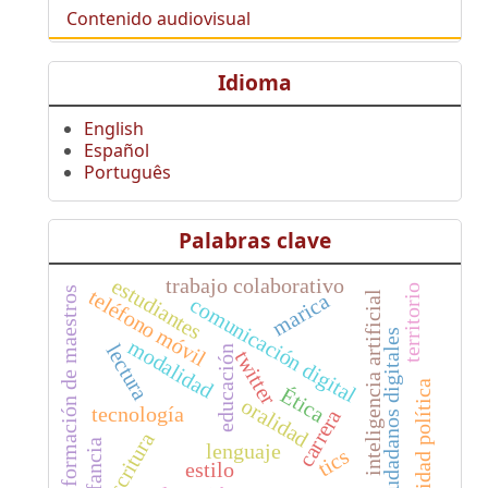
Contenido audiovisual
Idioma
English
Español
Português
Palabras clave
estudiantes
trabajo colaborativo
territorio
formación de maestros
teléfono móvil
marica
inteligencia artificial
comunicación digital
ciudadanos digitales
modalidad
lectura
educación
twitter
identidad política
Ética
oralidad
tecnología
carrera
escritura
infancia
lenguaje
tics
estilo