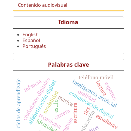
Contenido audiovisual
Idioma
English
Español
Português
Palabras clave
teléfono móvil
ciudadanos digitales
infancia
inteligencia artificial
ciclos de aprendizaje
alfabetización digital
lectura
expertos
oralidad
comunicación digital
modalidad
marica
estilo
escritura
tics
carrera
educación
tecnología
estudiante
lenguaje
identidad
twitter