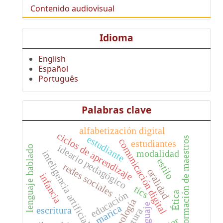
Contenido audiovisual
Idioma
English
Español
Português
Palabras clave
alfabetización digital
ciclos de aprendizaje
estudiante
formación de maestros
comunicación digital
estudiantes
ideario pedagógico
lenguaje hablado
modalidad
inteligencia artificial
estilo
redes sociales
oralidad
infancia
tics
Ética
educación
tecnología
lenguaje
marica
escritura
lectura