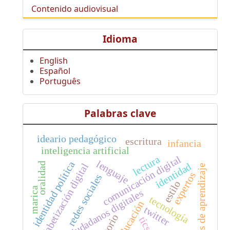
Contenido audiovisual
Idioma
English
Español
Português
Palabras clave
ideario pedagógico
escritura
infancia
inteligencia artificial
comunicación digital
lectura
lenguaje
identidad política
oralidad
identidad
alfabetización digital
ciclos de aprendizaje
expertos
redes sociales
estilo
marica
ciudadanos digitales
tecnología
educación
twitter
tics