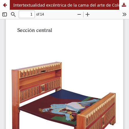
Intertextualidad excéntrica de la cama del arte de Colombia: Beatriz González, Feliza Bursztyn y Fernell Franco