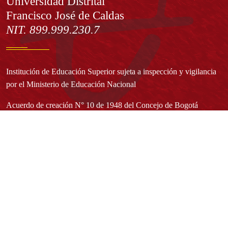
Información
Universidad Distrital
Francisco José de Caldas
NIT. 899.999.230.7
Institución de Educación Superior sujeta a inspección y vigilancia
por el Ministerio de Educación Nacional
Acuerdo de creación N° 10 de 1948 del Concejo de Bogotá
Acreditación Institucional de Alta Calidad - Resolución N° 023653
del 10 de diciembre del 2021
Redes sociales