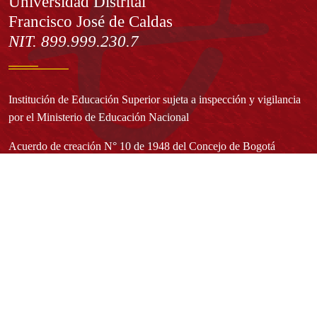
Información
Universidad Distrital
Francisco José de Caldas
NIT. 899.999.230.7
Institución de Educación Superior sujeta a inspección y vigilancia
por el Ministerio de Educación Nacional
Acuerdo de creación N° 10 de 1948 del Concejo de Bogotá
Acreditación Institucional de Alta Calidad - Resolución N° 023653
del 10 de diciembre del 2021
Redes sociales