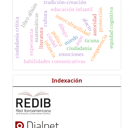
tradición-creación
libro albúm
educación infantil
equidad cognitiva
protección
cultura
interculturalidad
matemáticas
autoridad
afecto
ciudadanía crítica
dibujo
literatura
experiencia
poética
ciudad
competencia
miedo
aspo
ticuna
infancia
ciudadanía
emociones
habilidades comunicativas
Indexación