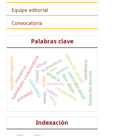
Equipo editorial
Convocatoria
Palabras clave
educación infantil
habilidades comunicativas
equidad cognitiva
matemáticas
dibujo
obediencia
resistencia
poética
aspo
ciudad
infancia
formación docente
interculturalidad
libro albúm
ticuna
ciudadanía
literatura
competencia
cultura
autoridad
miedo
afecto
Indexación