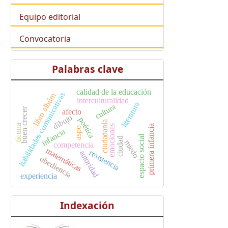
Equipo editorial
Convocatoria
Palabras clave
calidad de la educación
habilidades comunicativas
libro albúm
interculturalidad
literatura
cultura
buen crecer
afecto
dibujo
poética
ciudadanía
ticuna
emociones
primera infancia
aspo
infancia
espacio social
ciudad
miedo
competencia
matemáticas
resistencia
autoridad
obediencia
experiencia
Indexación