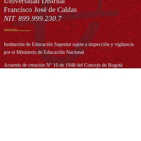
Información
Universidad Distrital
Francisco José de Caldas
NIT. 899.999.230.7
Institución de Educación Superior sujeta a inspección y vigilancia
por el Ministerio de Educación Nacional
Acuerdo de creación N° 10 de 1948 del Concejo de Bogotá
Acreditación Institucional de Alta Calidad - Resolución N° 023653
del 10 de diciembre del 2021
Redes sociales