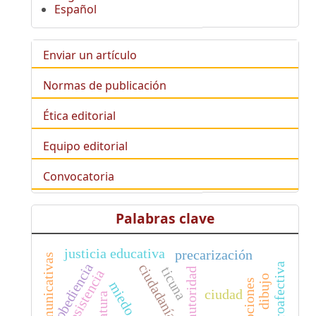
Español
Enviar un artículo
Normas de publicación
Ética editorial
Equipo editorial
Convocatoria
Palabras clave
justicia educativa
precarización
obediencia
ciudadanía
ticuna
autoridad
resistencia
dibujo
emociones
miedo
ciudad